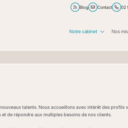
Blog
Contact
02 
Notre cabinet
Nos mis
Nous connaître
Experti
Notre bureau
Fiscalit
Notre équipe
Créatio
Nos sites utiles
Juridiq
Nos outils collaboratifs
Social
Nos témoignages
Locati
nouveaux talents. Nous accueillons avec intérêt des profils v
s et de répondre aux multiples besoins de nos clients.
Nos partenaires
Impôt s