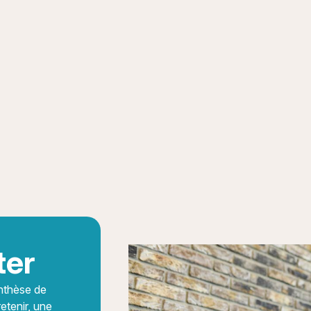
ter
nthèse de
retenir, une