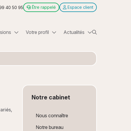
Être rappelé
Espace client
99 40 50 95
sions
Votre profil
Actualités
se comptable et pilotage d’entreprise
Commerçants & Artisans
Actualités
é
TPE et PME
Échéanciers
n d'entreprise
Professions libérales
Simulateurs
ue
LMNP, LMP et SCI
Associations
Notre cabinet
on meublée (LMP LMNP) & SCI
ariés,
Nous connaître
ur le revenu & IFI
Notre bureau