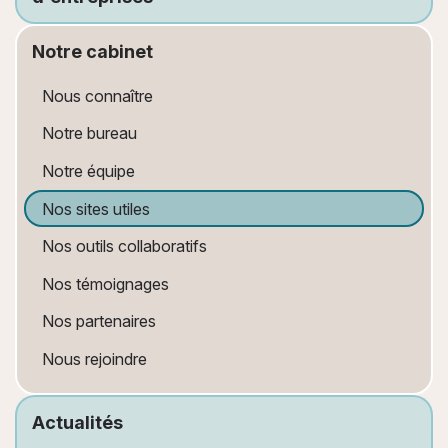
Nos partenaires
Location meublée (LMP LMNP) & SCI
Associations
Notre cabinet
Nous rejoindre
Impôt sur le revenu & IFI
Nous connaître
Notre bureau
Notre équipe
Nos sites utiles
Nos outils collaboratifs
Nos témoignages
Nos partenaires
Nous rejoindre
Actualités