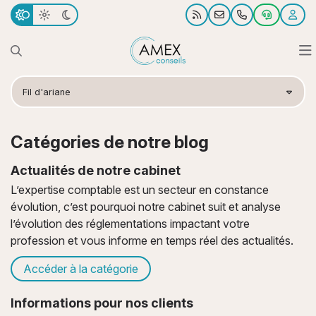
Notre cabinet
Fil d'ariane
Nos missions
Nous connaître
Catégories de notre blog
Votre profil
Notre bureau
Expertise comptable et pilotage d’entreprise
Actualités de notre cabinet
L’expertise comptable est un secteur en constance
Actualités
Notre équipe
Fiscalité
Commerçants & Artisans
évolution, c’est pourquoi notre cabinet suit et analyse
l’évolution des réglementations impactant votre
Nos sites utiles
Création d'entreprise
TPE et PME
Actualités
profession et vous informe en temps réel des actualités.
Nos outils collaboratifs
Juridique
Professions libérales
Échéanciers
Accéder à la catégorie
Informations pour nos clients
Nos témoignages
Social
LMNP, LMP et SCI
Simulateurs