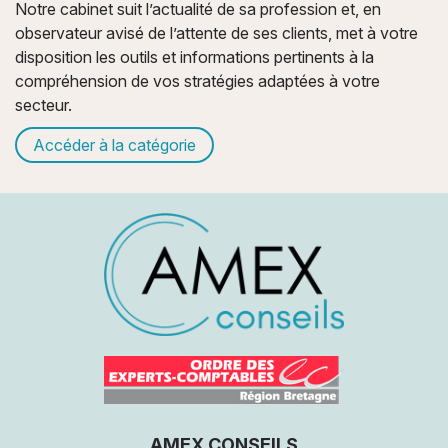
Notre cabinet suit l’actualité de sa profession et, en
Nos partenaires
Location meublée (LMP LMNP) & SCI
Associations
observateur avisé de l’attente de ses clients, met à votre
disposition les outils et informations pertinents à la
compréhension de vos stratégies adaptées à votre
Nous rejoindre
Impôt sur le revenu & IFI
secteur.
Accéder à la catégorie
AMEX CONSEILS